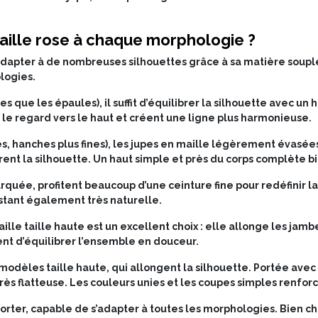
ille rose à chaque morphologie ?
s’adapter à de nombreuses silhouettes grâce à sa matière soup
logies.
s que les épaules), il suffit d’équilibrer la silhouette avec un
t le regard vers le haut et créent une ligne plus harmonieuse.
, hanches plus fines), les jupes en maille légèrement évasée
brent la silhouette. Un haut simple et près du corps complète b
rquée, profitent beaucoup d’une ceinture fine pour redéfinir l
stant également très naturelle.
lle taille haute est un excellent choix : elle allonge les jambe
ent d’équilibrer l’ensemble en douceur.
s modèles taille haute, qui allongent la silhouette. Portée ave
très flatteuse. Les couleurs unies et les coupes simples renforc
porter, capable de s’adapter à toutes les morphologies. Bien ch