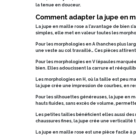
la tenue en douceur.
Comment adapter la jupe en ma
La jupe en maille rose a l’avantage de bien 
simples, elle met en valeur toutes les morpho
Pour les morphologies en A (hanches plus large
une veste au col travaillé… Ces pièces attiren
Pour les morphologies en V (épaules marquées
bien. Elles adoucissent la carrure et rééquili
Les morphologies en H, où la taille est peu ma
la jupe crée une impression de courbes, en re
Pour les silhouettes généreuses, la jupe en mai
hauts fluides, sans excès de volume, permett
Les petites tailles bénéficient elles aussi de
chaussures fines, la jupe crée une verticalité 
La jupe en maille rose est une pièce facile à 