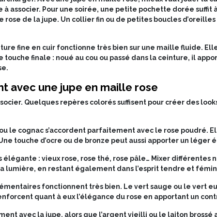
ile à associer. Pour une soirée, une petite pochette dorée suffit
e rose de la jupe. Un collier fin ou de petites boucles d’oreille
ure fine en cuir fonctionne très bien sur une maille fluide. E
e touche finale : noué au cou ou passé dans la ceinture, il app
se.
ont avec une jupe en maille rose
ssocier. Quelques repères colorés suffisent pour créer des loo
ou le cognac s’accordent parfaitement avec le rose poudré. El
. Une touche d’ocre ou de bronze peut aussi apporter un léger éc
élégante : vieux rose, rose thé, rose pâle… Mixer différentes 
la lumière, en restant également dans l’esprit tendre et fémin
émentaires fonctionnent très bien. Le vert sauge ou le vert eu
enforcent quant à eux l’élégance du rose en apportant un contr
ement avec la jupe, alors que l’argent vieilli ou le laiton bross