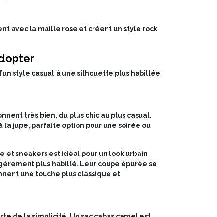
ent avec la maille rose et créent un style rock
adopter
un style casual à une silhouette plus habillée
nnent très bien, du plus chic au plus casual.
à la jupe, parfaite option pour une soirée ou
e et sneakers est idéal pour un look urbain
légèrement plus habillé. Leur coupe épurée se
onnent une touche plus classique et
rte de la simplicité. Un sac cabas camel est