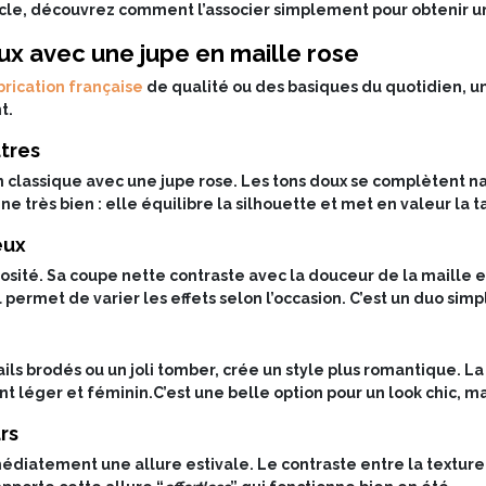
icle, découvrez comment l’associer simplement pour obtenir une
ux avec une jupe en maille rose
rication française
de qualité ou des basiques du quotidien, 
t.
utres
 classique avec une jupe rose. Les tons doux se complètent na
 très bien : elle équilibre la silhouette et met en valeur la 
eux
nosité. Sa coupe nette contraste avec la douceur de la maill
l permet de varier les effets selon l’occasion. C’est un duo simp
e
ls brodés ou un joli tomber, crée un style plus romantique. La
t léger et féminin.
C’est une belle option pour un look chic, m
urs
édiatement une allure estivale. Le contraste entre la texture 