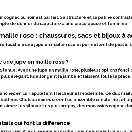
r cognac ou noir est parfait. Sa structure et sa patine contrast
mple de donner du caractère à une pièce douce et féminine.
maille rose : chaussures, sacs et bijoux à 
ère touche à une jupe en maille rose et permettent de passer d’
c une jupe en maille rose ?
a tenue. Avec une jupe en maille rose, plusieurs options fonctio
plus élégant. Ils allongent la jambe et laissent toute la place 
lanches en cuir apportent fraîcheur et modernité. Ce duo maill
es bottines Chelsea noires créent un ensemble simple, net et 
ous aimez les silhouettes plus preppy, des mocassins cognac d
étails qui font la différence
rcharger. Avec une jupe en maille rose, mieux vaut jouer la ca