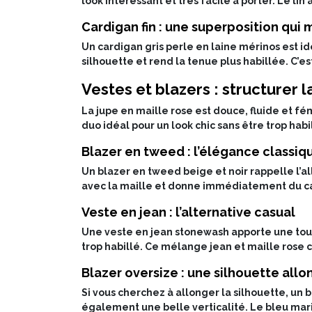
look intéressant et très facile à porter. Le lin
Cardigan fin : une superposition qui
Un cardigan gris perle en laine mérinos est id
silhouette et rend la tenue plus habillée. C’e
Vestes et blazers : structurer l
La jupe en maille rose est douce, fluide et fémi
duo idéal pour un look chic sans être trop habi
Blazer en tweed : l’élégance classiq
Un blazer en tweed beige et noir rappelle l’al
avec la maille et donne immédiatement du carac
Veste en jean : l’alternative casual
Une veste en jean stonewash apporte une touch
trop habillé. Ce mélange jean et maille rose c
Blazer oversize : une silhouette all
Si vous cherchez à allonger la silhouette, un b
également une belle verticalité. Le bleu mari