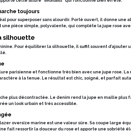
 apporte cette allure “
effortless
” qui fonctionne bien en été.
 marche toujours
éal pour superposer sans alourdir. Porté ouvert, il donne une al
st une pièce simple, polyvalente, qui complète la jupe rose av
a silhouette
nine. Pour équilibrer la silhouette, il suffit souvent d’ajouter 
llé.
ue
lure parisienne et fonctionne très bien avec une jupe rose. La 
tère à la tenue. Le résultat est chic, soigné, et parfait auta
e plus décontractée. Le denim rend la jupe en maille plus fac
rée un look urbain et très accessible.
ongée
lazer oversize marine est une valeur sûre. Sa coupe large équil
ne fait ressortir la douceur du rose et apporte une sobriété é