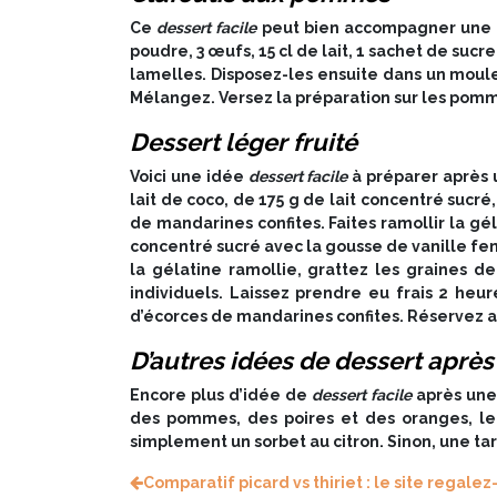
Ce
dessert facile
peut bien accompagner une ra
poudre, 3 œufs, 15 cl de lait, 1 sachet de sucr
lamelles. Disposez-les ensuite dans un moule be
Mélangez. Versez la préparation sur les pomm
Dessert léger fruité
Voici une idée
dessert facile
à préparer après 
lait de coco, de 175 g de lait concentré sucré,
de mandarines confites. Faites ramollir la géla
concentré sucré avec la gousse de vanille fend
la gélatine ramollie, grattez les graines d
individuels. Laissez prendre eu frais 2 heur
d’écorces de mandarines confites. Réservez au 
D’autres idées de dessert après
Encore plus d’idée de
dessert facile
après une 
des pommes, des poires et des oranges, le 
simplement un sorbet au citron. Sinon, une tar
Comparatif picard vs thiriet : le site regale