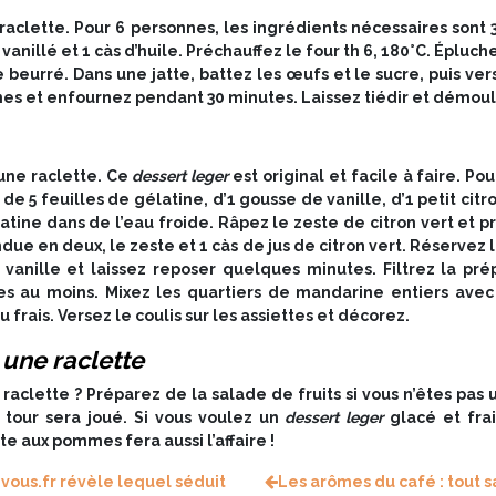
clette. Pour 6 personnes, les ingrédients nécessaires sont 
e vanillé et 1 càs d’huile. Préchauffez le four th 6, 180°C. Ép
urré. Dans une jatte, battez les œufs et le sucre, puis versez 
es et enfournez pendant 30 minutes. Laissez tiédir et démoul
une raclette. Ce
dessert leger
est original et facile à faire. P
 de 5 feuilles de gélatine, d’1 gousse de vanille, d’1 petit ci
tine dans de l’eau froide. Râpez le zeste de citron vert et pre
ue en deux, le zeste et 1 càs de jus de citron vert. Réservez le
e vanille et laissez reposer quelques minutes. Filtrez la pr
es au moins. Mixez les quartiers de mandarine entiers avec 
frais. Versez le coulis sur les assiettes et décorez.
 une raclette
raclette ? Préparez de la salade de fruits si vous n’êtes pas 
tour sera joué. Si vous voulez un
dessert leger
glacé et frai
te aux pommes fera aussi l’affaire !
z-vous.fr révèle lequel séduit
Les arômes du café : tout sa