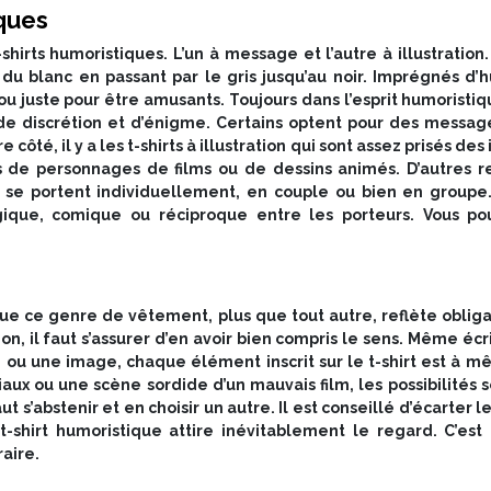
iques
hirts humoristiques. L’un à message et l’autre à illustration.
u blanc en passant par le gris jusqu’au noir. Imprégnés d’
h
ou juste pour être amusants. Toujours dans l’esprit humoristi
e discrétion et d’énigme. Certains optent pour des messages
té, il y a les t-shirts à illustration qui sont assez prisés des
rées de personnages de films ou de dessins animés. D’autres
rts se portent individuellement, en couple ou bien en group
logique, comique ou réciproque entre les porteurs. Vous po
ue ce genre de vêtement, plus que tout autre, reflète obliga
n, il faut s’assurer d’en avoir bien compris le sens. Même écr
 ou une image, chaque élément inscrit sur le t-shirt est à 
x ou une scène sordide d’un mauvais film, les possibilités so
 s’abstenir et en choisir un autre. Il est conseillé d’écarter le
n t-shirt humoristique attire inévitablement le regard. C’e
raire.