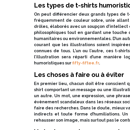
Les types de t-shirts humorist
On peut différencier deux grands types de t-s
fréquemment de couleur sobre, unie allant d
drôles, élaborés avec un soupçon d’intellect 
philosophiques tout en gardant une touche d
humanitaires ou environnementales. D’un autre cô
courant que les illustrations soient inspi
connues de tous. L’un ou l’autre, ces t-shi
l’illustration sera réparti d’une manière 
humoristiques sur
fifty-fiftee.fr
.
Les choses à faire ou à éviter
En premier lieu, chacun doit être conscient q
shirt comportant un message ou une illustratio
un autre. Un mot, une expression, une phrase
évènement scandaleux dans les réseaux sociau
faire des recherches. Dans le doute, mieux vaut
indirects et toute forme d’humiliations. U
rehausser son image, mais surtout pas le cont