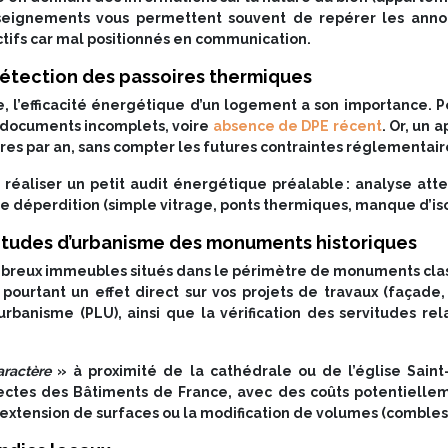
enseignements vous permettent souvent de repérer les anno
actifs car mal positionnés en communication.
détection des passoires thermiques
 l’efficacité énergétique d’un logement a son importance. P
, documents incomplets, voire
absence de DPE récent
. Or, un 
es par an, sans compter les futures contraintes réglementaire
 réaliser un petit audit énergétique préalable : analyse at
 déperdition (simple vitrage, ponts thermiques, manque d’isol
rvitudes d’urbanisme des monuments historiques
ombreux immeubles situés dans le périmètre de monuments class
pourtant un effet direct sur vos projets de travaux (façad
urbanisme (PLU), ainsi que la vérification des servitudes r
ractère
» à proximité de la cathédrale ou de l’église Saint
ectes des Bâtiments de France, avec des coûts potentiellem
’extension de surfaces ou la modification de volumes (combles