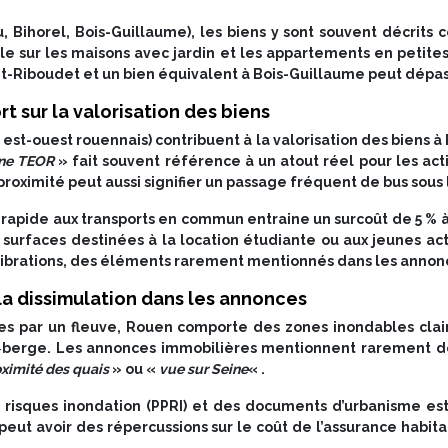
, Bihorel, Bois-Guillaume), les biens y sont souvent décrit
ble sur les maisons avec jardin et les appartements en petite
t-Riboudet et un bien équivalent à Bois-Guillaume peut dépa
rt sur la valorisation des biens
 est-ouest rouennais) contribuent à la valorisation des bien
gne TEOR
» fait souvent référence à un atout réel pour les ac
 proximité peut aussi signifier un passage fréquent de bus sous
s rapide aux transports en commun entraine un surcoût de 5 % à 
surfaces destinées à la location étudiante ou aux jeunes ac
s vibrations, des éléments rarement mentionnés dans les annon
la dissimulation dans les annonces
 par un fleuve, Rouen comporte des zones inondables clai
e‑berge. Les annonces immobilières mentionnent rarement de 
ximité des quais
» ou «
vue sur Seine
« .
 risques inondation (PPRI) et des documents d’urbanisme es
eut avoir des répercussions sur le coût de l’assurance habit