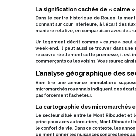
La signification cachée de « calme 
Dans le centre historique de Rouen, la men
donnant sur cour intérieure, à l’écart des fl
manière relative, en comparaison avec des ru
Un logement décrit comme « calme » peut en
week‑end. Il peut aussi se trouver dans une 
recouvre réellement cette promesse, il est in
commerçants ou les voisins. Vous saurez ainsi
L’analyse géographique des se
Bien lire une annonce immobilière suppose 
micromarchés rouennais indiquent des écarts 
pas forcément l’acheteur.
La cartographie des micromarchés en
Le secteur situé entre le Mont‑Riboudet et 
principaux axes autoroutiers, Mont‑Riboudet bé
le confort de vie. Dans ce contexte, les anno
de mentionner les nuisances sonores liées au t