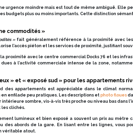
e urgence moindre mais est tout de même ambiguë. Elle p
 des budgets plus ou moins importants. Cette distinction séma
oche commodités »
dités »
fait généralement référence à la proximité avec les
lorise l’accès piéton et les services de proximité, justifiant so
 la proximité avec le centre commercial Docks 76 et les infra
 dues à l’activité commerciale intense de la zone, notamment
eux » et « exposé sud » pour les appartements riv
 sud des appartements est appréciable dans le climat norm
en enfilade peu pratiques. Les descriptions et
photo floues
da
 intérieure sombre, vis-à-vis très proche ou niveau bas dans l
les clichés.
lement lumineux et bien exposé a souvent un prix au mètre c
u des abords de la gare. En lisant entre les lignes, vous po
n véritable atout.