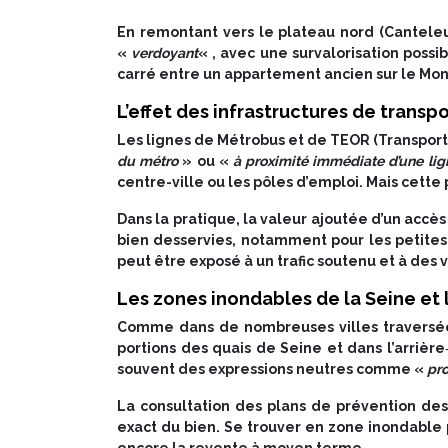
En remontant vers le plateau nord (Canteleu
«
verdoyant
« , avec une survalorisation possi
carré entre un appartement ancien sur le Mon
L’effet des infrastructures de transpo
Les lignes de Métrobus et de TEOR (Transport
du métro
» ou «
à proximité immédiate d’une li
centre-ville ou les pôles d’emploi. Mais cette
Dans la pratique, la valeur ajoutée d’un accè
bien desservies, notamment pour les petites 
peut être exposé à un trafic soutenu et à de
Les zones inondables de la Seine et 
Comme dans de nombreuses villes traversées
portions des quais de Seine et dans l’arrièr
souvent des expressions neutres comme «
pro
La consultation des plans de prévention des
exact du bien. Se trouver en zone inondable p
encore la revente à moyen terme.