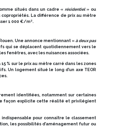
s comme situés dans un cadre «
résidentiel
» ou
s copropriétés. La différence de prix au mètre
sser 1 000 €/m².
s à Rouen. Une annonce mentionnant «
à deux pas
tifs qui se déplacent quotidiennement vers le
 les fenêtres, avec les nuisances associées.
15 % sur le prix au mètre carré dans les zones
tifs. Un logement situé le long d’un axe TEOR
ces.
rement identifiées, notamment sur certaines
façon explicite cette réalité et privilégient
t indispensable pour connaître le classement
ation, les possibilités d’aménagement futur ou