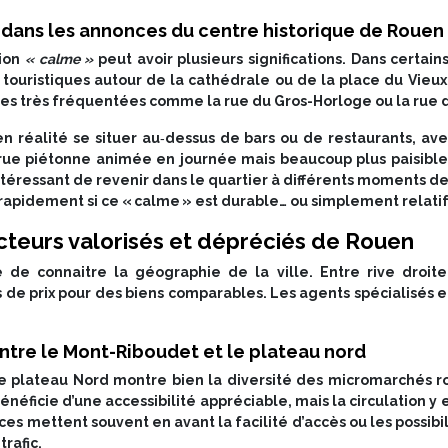
» dans les annonces du centre historique de Rouen
tion
« calme »
peut avoir plusieurs significations. Dans certai
ux touristiques autour de la cathédrale ou de la place du Vieux
es très fréquentées comme la rue du Gros-Horloge ou la rue 
 réalité se situer au‑dessus de bars ou de restaurants, ave
rue piétonne animée en journée mais beaucoup plus paisible 
téressant de revenir dans le quartier à différents moments de l
 rapidement si ce « calme » est durable… ou simplement relatif
cteurs valorisés et dépréciés de Rouen
de connaitre la géographie de la ville. Entre rive droite
de prix pour des biens comparables. Les agents spécialisés en
tre le Mont-Riboudet et le plateau nord
le plateau Nord montre bien la diversité des micromarchés ro
néficie d’une accessibilité appréciable, mais la circulation y
nces mettent souvent en avant la facilité d’accès ou les possib
rafic.