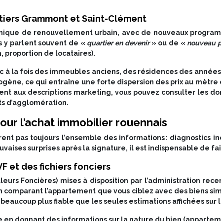
tiers Grammont et Saint-Clément
ique de renouvellement urbain, avec de nouveaux programm
s y parlent souvent de «
quartier en devenir
» ou de «
nouveau pô
, proportion de locataires).
ec à la fois des immeubles anciens, des résidences des années
ène, ce qui entraîne une forte dispersion des prix au mètre car
ment aux descriptions marketing, vous pouvez consulter les do
rts d’agglomération.
our l’achat immobilier rouennais
ent pas toujours l’ensemble des informations : diagnostics i
vaises surprises après la signature, il est indispensable de fai
F et des fichiers fonciers
s Foncières) mises à disposition par l’administration recense
. En comparant l’appartement que vous ciblez avec des biens 
 beaucoup plus fiable que les seules estimations affichées sur 
se en donnant des informations sur la nature du bien (apparte